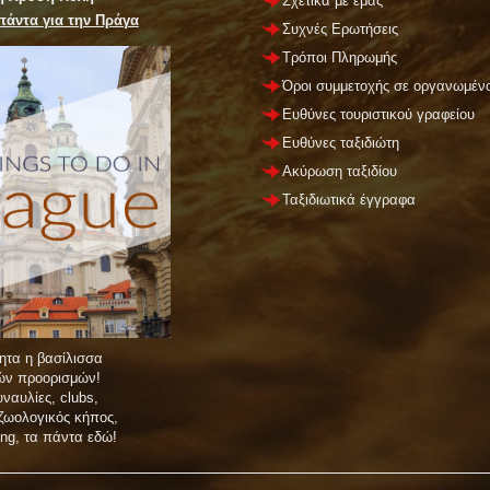
Σχετικά με εμάς
πάντα για την Πράγα
Συχνές Ερωτήσεις
Τρόποι Πληρωμής
Όροι συμμετοχής σε οργανωμένο
Ευθύνες τουριστικού γραφείου
Ευθύνες ταξιδιώτη
Ακύρωση ταξιδίου
Ταξιδιωτικά έγγραφα
ητα η βασίλισσα
νών προορισμών!
ναυλίες, clubs,
 ζωολογικός κήπος,
ing, τα πάντα εδώ!