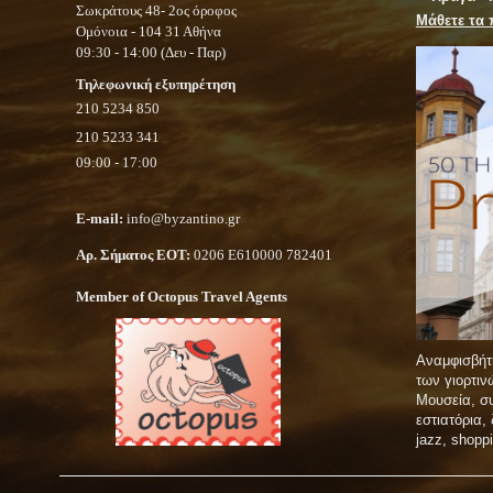
Σωκράτους 48- 2ος όροφος
Μάθετε τα 
Ομόνοια - 104 31 Αθήνα
09:30 - 14:00 (Δευ - Παρ)
Τηλεφωνική εξυπηρέτηση
210 5234 850
210 5233 341
09:00 - 17:00
E-mail:
info@byzantino.gr
Αρ. Σήματος ΕΟΤ:
0206 Ε610000 782401
Member of Octopus Travel Agents
Αναμφισβήτ
των γιορτι
Μουσεία, συ
εστιατόρια,
jazz, shopp