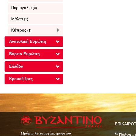
Πορτογαλία
(0)
Μάλτα
(1)
Κύπρος
(1)
Ανατολική Ευρώπη
Βόρεια Ευρώπη
Ελλάδα
Κρουαζιέρες
ΕΠΙΚΑΙΡΟ
Ωράριο λειτουργίας γραφείου
** Πράγα -