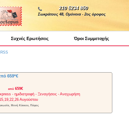
210 5234 850
Σωκράτους 48, Ομόνοια - 2ος όροφος
Συχνές Ερωτήσεις
Όροι Συμμετοχής
α RSS
πό 659*€
ς
659€
από
xpress - ημιδιατροφή - Ξεναγήσεις - Αναχωρήση
,15,19,22,26 Αυγούστου
ευκωσία, Μονή Κύκκου, Πάφος