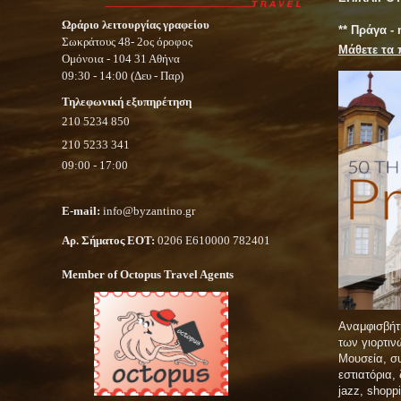
Ωράριο λειτουργίας γραφείου
** Πράγα -
Σωκράτους 48- 2ος όροφος
Μάθετε τα 
Ομόνοια - 104 31 Αθήνα
09:30 - 14:00 (Δευ - Παρ)
Τηλεφωνική εξυπηρέτηση
210 5234 850
210 5233 341
09:00 - 17:00
E-mail:
info@byzantino.gr
Αρ. Σήματος ΕΟΤ:
0206 Ε610000 782401
Member of Octopus Travel Agents
Αναμφισβήτ
των γιορτι
Μουσεία, συ
εστιατόρια,
jazz, shopp