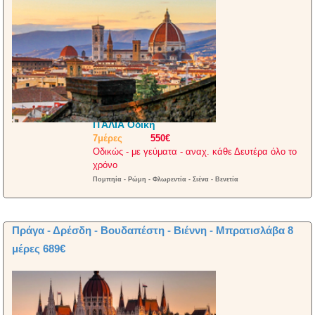
ΙΤΑΛΙΑ Οδική
7μέρες
550€
Οδικώς - με γεύματα - αναχ. κάθε Δευτέρα όλο το
χρόνο
Πομπηία - Ρώμη - Φλωρεντία - Σιένα - Βενετία
Πράγα - Δρέσδη - Βουδαπέστη - Βιέννη - Μπρατισλάβα 8
μέρες 689€