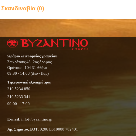
Σκανδιναβία (0)
Ωράριο λειτουργίας γραφείου
Σωκράτους 48- 2ος όροφος
Ομόνοια - 104 31 Αθήνα
09:30 - 14:00 (Δευ - Παρ)
Τηλεφωνική εξυπηρέτηση
210 5234 850
210 5233 341
09:00 - 17:00
E-mail:
info@byzantino.gr
Αρ. Σήματος ΕΟΤ:
0206 Ε610000 782401