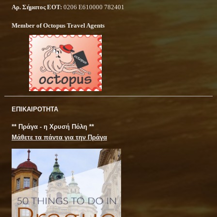
Αρ. Σήματος ΕΟΤ:
0206 Ε610000 782401
Member of Octopus Travel Agents
ΕΠΙΚΑΙΡΟΤΗΤΑ
** Πράγα - η Χρυσή Πόλη **
Μάθετε τα πάντα για την Πράγα